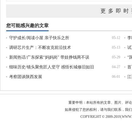
更多即时
您可能感兴趣的文章
守护成长/阅读小屋 亲子快乐之所
05-12
李
调研芯片生产：不断攻克前沿技术
05-13
试
新闻热话/广东探索“妈妈岗” 带娃挣钱两不误
05-29
“
细味历史/镜头聚焦匠人坚守 感悟长城修旧如旧
04-27
首
考察团谈陕西发展
06-01
江
不
重要申明：本站所有的文章、图片、评论
如果侵犯了您的权利，请与我们联系，我们
COPYRIGHT © 2009-2019,W